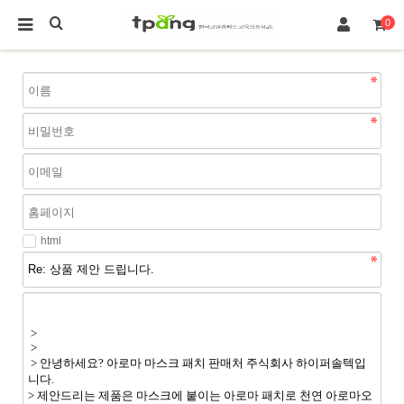
0
html